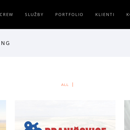
CREW
SLUŽBY
PORTFOLIO
KLIENTI
K
ING
ALL
logo | grafika | obec Branišovice