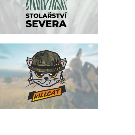
Severa
BRANDING
·
GRAFIKA
·
WEB
ilustrace | logo | killcat
BRANDING
·
ILUSTRACE