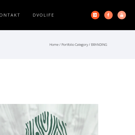
ONTAKT
DVOLIFE
Home
/ Portfolio Category /
BRANDING
logo | grafika | web stolařství