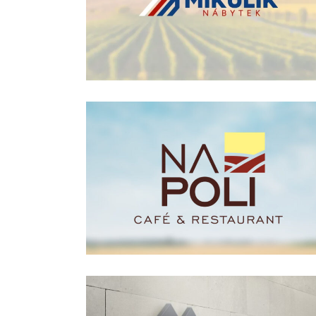
BRANDING
·
GRAFIKA
logo | napoli – cafe & restaurant
BRANDING