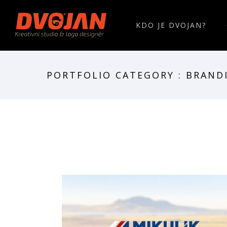
KDO JE DVOJAN?
PORTFOLIO CATEGORY : BRAND
logo | grafika | Mikulík nábytek