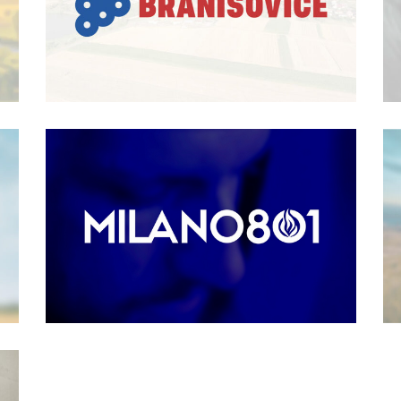
BRANDING
·
GRAFIKA
logo | grafika | fotografie | Milano
801
BRANDING
·
FOTOGRAFIE